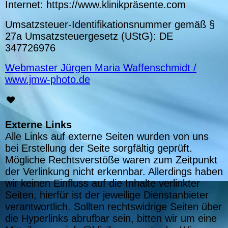
Internet: https://www.klinikpräsente.com
Umsatzsteuer-Identifikationsnummer gemäß §
27a Umsatzsteuergesetz (UStG): DE
347726976
Webmaster Jürgen Maria Waffenschmidt /
www.jmw-photo.de
Externe Links
Alle Links auf externe Seiten wurden von uns
bei Erstellung der Seite sorgfältig geprüft.
Mögliche Rechtsverstöße waren zum Zeitpunkt
der Verlinkung nicht erkennbar. Allerdings haben
wir keinen Einfluss auf die Inhalte verlinkter
Seiten, hierfür ist der jeweilige Dienstanbieter
verantwortlich. Sollten rechtswidrige Seiten über
die Hyperlinks abrufbar sein, bitten wir um eine