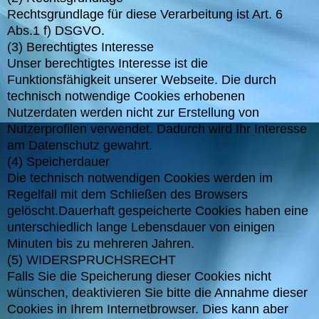
Rechtsgrundlage für diese Verarbeitung ist Art. 6
Abs.1 f) DSGVO.
(3) Berechtigtes Interesse
Unser berechtigtes Interesse ist die
Funktionsfähigkeit unserer Webseite. Die durch
technisch notwendige Cookies erhobenen
Nutzerdaten werden nicht zur Erstellung von
Nutzerprofilen verwendet. Dadurch wird Ihr Interesse
am Datenschutz gewahrt.
(4) Speicherdauer
Die technisch notwendigen Cookies werden im
Regelfall mit dem Schließen des Browsers
gelöscht.Dauerhaft gespeicherte Cookies haben eine
unterschiedlich lange Lebensdauer von einigen
Minuten bis zu mehreren Jahren.
(5) WIDERSPRUCHSRECHT
Falls Sie die Speicherung dieser Cookies nicht
wünschen, deaktivieren Sie bitte die Annahme dieser
Cookies in Ihrem Internetbrowser. Dies kann aber