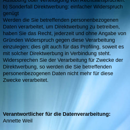
Ausübung oder Verteidigung von Rechtsansprüchen.
b) Sonderfall Direktwerbung: einfacher Widerspruch
genügt
Werden die Sie betreffenden personenbezogenen
Daten verarbeitet, um Direktwerbung zu betreiben,
haben Sie das Recht, jederzeit und ohne Angabe von
Gründen Widerspruch gegen diese Verarbeitung
einzulegen; dies gilt auch für das Profiling, soweit es
mit solcher Direktwerbung in Verbindung steht.
Widersprechen Sie der Verarbeitung für Zwecke der
Direktwerbung, so werden die Sie betreffenden
personenbezogenen Daten nicht mehr für diese
Zwecke verarbeitet.
Verantwortlicher für die Datenverarbeitung:
Annette Weil