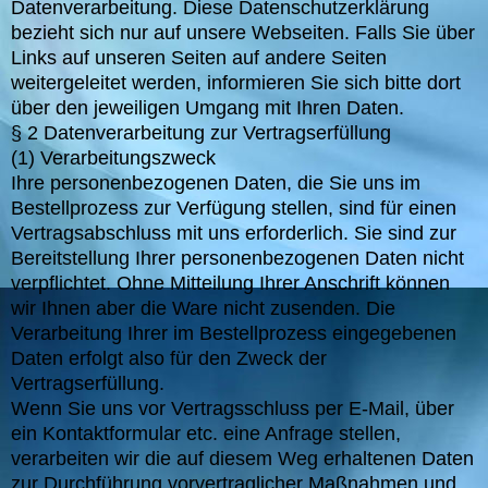
Datenverarbeitung. Diese Datenschutzerklärung
bezieht sich nur auf unsere Webseiten. Falls Sie über
Links auf unseren Seiten auf andere Seiten
weitergeleitet werden, informieren Sie sich bitte dort
über den jeweiligen Umgang mit Ihren Daten.
§ 2 Datenverarbeitung zur Vertragserfüllung
(1) Verarbeitungszweck
Ihre personenbezogenen Daten, die Sie uns im
Bestellprozess zur Verfügung stellen, sind für einen
Vertragsabschluss mit uns erforderlich. Sie sind zur
Bereitstellung Ihrer personenbezogenen Daten nicht
verpflichtet. Ohne Mitteilung Ihrer Anschrift können
wir Ihnen aber die Ware nicht zusenden. Die
Verarbeitung Ihrer im Bestellprozess eingegebenen
Daten erfolgt also für den Zweck der
Vertragserfüllung.
Wenn Sie uns vor Vertragsschluss per E-Mail, über
ein Kontaktformular etc. eine Anfrage stellen,
verarbeiten wir die auf diesem Weg erhaltenen Daten
zur Durchführung vorvertraglicher Maßnahmen und