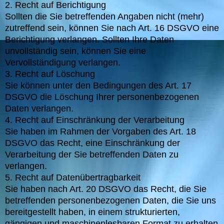
2. Recht auf Berichtigung
Sollten die Sie betreffenden Angaben nicht (mehr)
zutreffend sein, können Sie nach Art. 16 DSGVO eine
Berichtigung verlangen. Sollten Ihre Daten
unvollständig sein, können Sie eine
Vervollständigung verlangen.
3. Recht auf Löschung
Sie können unter den Bedingungen des Art. 17
DSGVO die Löschung Ihrer personenbezogenen
Daten verlangen.
4. Recht auf Einschränkung der Verarbeitung
Sie haben im Rahmen der Vorgaben des Art. 18
DSGVO das Recht, eine Einschränkung der
Verarbeitung der Sie betreffenden Daten zu
verlangen.
5. Recht auf Datenübertragbarkeit
Sie haben nach Art. 20 DSGVO das Recht, die Sie
betreffenden personenbezogenen Daten, die Sie uns
bereitgestellt haben, in einem strukturierten,
gängigen und maschinenlesbaren Format zu erhalten