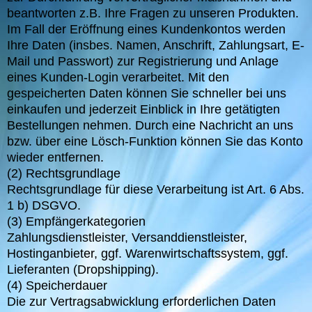
beantworten z.B. Ihre Fragen zu unseren Produkten.
Im Fall der Eröffnung eines Kundenkontos werden
Ihre Daten (insbes. Namen, Anschrift, Zahlungsart, E-
Mail und Passwort) zur Registrierung und Anlage
eines Kunden-Login verarbeitet. Mit den
gespeicherten Daten können Sie schneller bei uns
einkaufen und jederzeit Einblick in Ihre getätigten
Bestellungen nehmen. Durch eine Nachricht an uns
bzw. über eine Lösch-Funktion können Sie das Konto
wieder entfernen.
(2) Rechtsgrundlage
Rechtsgrundlage für diese Verarbeitung ist Art. 6 Abs.
1 b) DSGVO.
(3) Empfängerkategorien
Zahlungsdienstleister, Versanddienstleister,
Hostinganbieter, ggf. Warenwirtschaftssystem, ggf.
Lieferanten (Dropshipping).
(4) Speicherdauer
Die zur Vertragsabwicklung erforderlichen Daten