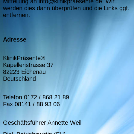
Mitteilung an info@klinikpraesente.de. Wir
werden dies dann überprüfen und die Links ggf.
entfernen.
Adresse
KlinikPräsente®
Kapellenstrasse 37
82223 Eichenau
Deutschland
Telefon 0172 / 868 21 89
Fax 08141 / 88 93 06
Geschäftsführer Annette Weil