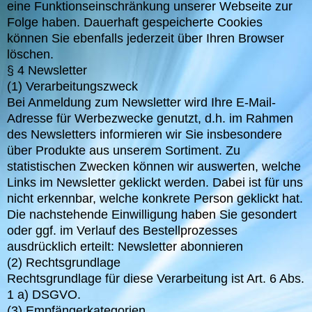
eine Funktionseinschränkung unserer Webseite zur
Folge haben. Dauerhaft gespeicherte Cookies
können Sie ebenfalls jederzeit über Ihren Browser
löschen.
§ 4 Newsletter
(1) Verarbeitungszweck
Bei Anmeldung zum Newsletter wird Ihre E-Mail-
Adresse für Werbezwecke genutzt, d.h. im Rahmen
des Newsletters informieren wir Sie insbesondere
über Produkte aus unserem Sortiment. Zu
statistischen Zwecken können wir auswerten, welche
Links im Newsletter geklickt werden. Dabei ist für uns
nicht erkennbar, welche konkrete Person geklickt hat.
Die nachstehende Einwilligung haben Sie gesondert
oder ggf. im Verlauf des Bestellprozesses
ausdrücklich erteilt: Newsletter abonnieren
(2) Rechtsgrundlage
Rechtsgrundlage für diese Verarbeitung ist Art. 6 Abs.
1 a) DSGVO.
(3) Empfängerkategorien