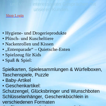
und vielen interessanten Ges
prächen mit
unseren Kunden...
Shop Login
• Hygiene- und Drogerieprodukte
• Plüsch- und Kuscheltiere
• Nackenrollen und Kissen
• „Entenparade“ – Quietsche-Enten
• Spielzeug für Kids
• Spaß & Spiel:
Spielkarten, Spielesammlungen & Würfelboxen,
Taschenspiele, Puzzle
• Baby-Artikel
• Geschenkartikel:
Schutzengel, Glücksbringer und Wunschboten
Schlüsselanhänger, Geschenkbüchlein in
verschiedenen Formaten