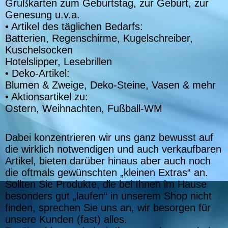
Grußkarten zum Geburtstag, zur Geburt, zur
Genesung u.v.a.
• Artikel des täglichen Bedarfs:
Batterien, Regenschirme, Kugelschreiber,
Kuschelsocken
Hotelslipper, Lesebrillen
• Deko-Artikel:
Blumen & Zweige, Deko-Steine, Vasen & mehr
• Aktionsartikel zu:
Ostern, Weihnachten, Fußball-WM
Dabei konzentrieren wir uns ganz bewusst auf
die wirklich notwendigen und auch verkaufbaren
Artikel, bieten darüber hinaus aber auch noch
die oftmals gewünschten „kleinen Extras“ an.
Sollten Sie Produkte, die bei Ihnen im Hause
besonders gut „laufen“ in unserem Shop nicht
finden, sprechen Sie uns an, wir besorgen für
unsere Kunden (fast) alles.